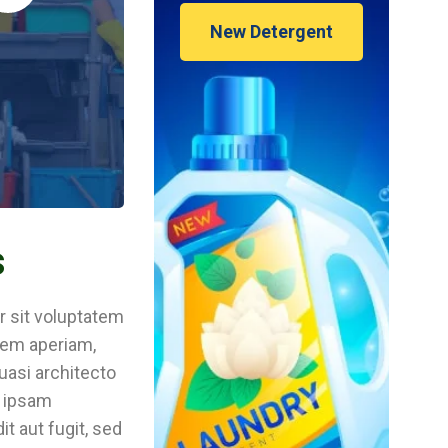
New Detergent
s
r sit voluptatem
rem aperiam,
quasi architecto
m ipsam
t aut fugit, sed