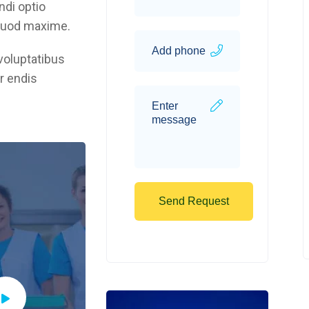
ndi optio
 quod maxime.
 voluptatibus
r endis