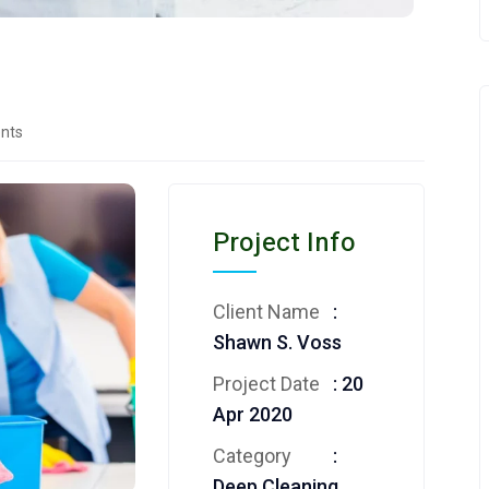
nts
Project Info
Client Name
:
Shawn S. Voss
Project Date
: 20
Apr 2020
Category
:
Deep Cleaning