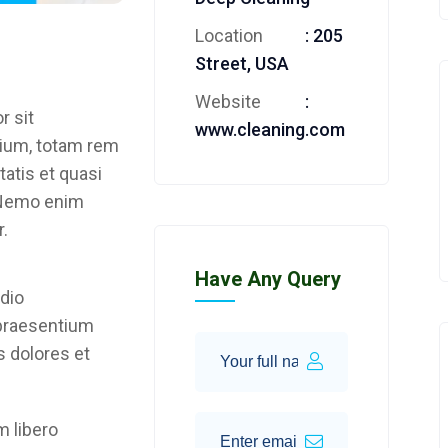
Location
: 205
Street, USA
Website
:
r sit
www.cleaning.com
ium, totam rem
tatis et quasi
. Nemo enim
.
Have Any Query
dio
 praesentium
s dolores et
m libero