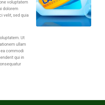
ione voluptatem
ui dolorem
i velit, sed quia
oluptatem. Ut
tationem ullam
ex ea commodi
nderit qui in
 consequatur